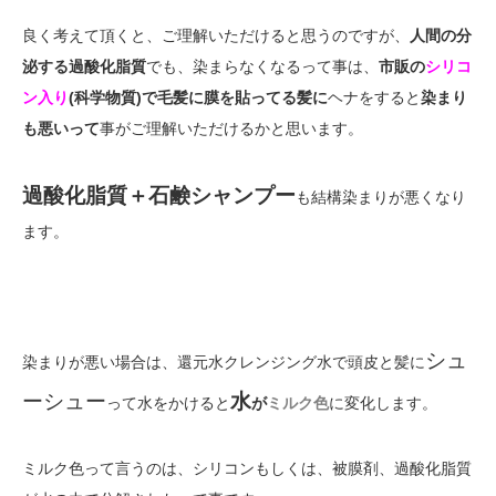
良く考えて頂くと、ご理解いただけると思うのですが、
人間の分
泌する過酸化脂質
でも、染まらなくなるって事は、
市販の
シリコ
ン入り
(科学物質)で毛髪に膜を貼ってる髪に
ヘナをすると
染まり
も悪いって
事がご理解いただけるかと思います。
過酸化脂質＋石鹸シャンプー
も結構染まりが悪くなり
ます。
シュ
染まりが悪い場合は、還元水クレンジング水で頭皮と髪に
ーシュー
水
って水をかけると
が
ミルク色
に変化します。
ミルク色って言うのは、シリコンもしくは、被膜剤、過酸化脂質