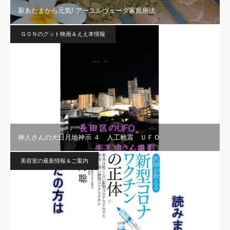
新あたまから元気! アーユルヴェーダ家庭療法
ＧＯＮのグット映画＆ええ本情報
神人さんの大日月地神示 ４ 人工地震 ＵＦＯ
美容室の最新情報＆ご案内