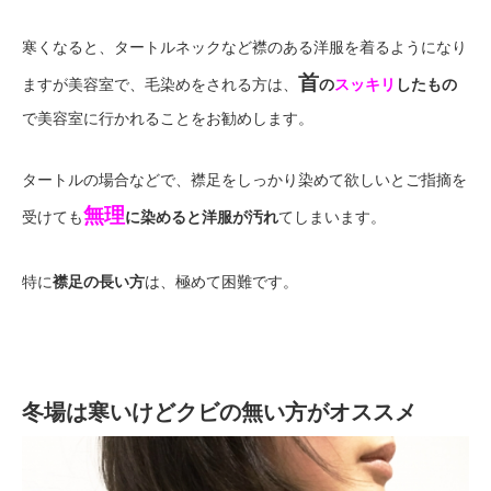
寒くなると、タートルネックなど襟のある洋服を着るようになり
首
ますが美容室で、毛染めをされる方は、
の
スッキリ
したもの
で美容室に行かれることをお勧めします。
タートルの場合などで、襟足をしっかり染めて欲しいとご指摘を
無理
受けても
に染めると洋服が汚れ
てしまいます。
特に
襟足の長い方
は、極めて困難です。
冬場は寒いけどクビの無い方がオススメ