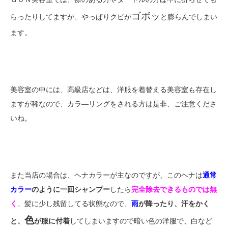
ゴボッ
らったりしてますが、やっぱりクビが
と膨らんでしまい
ます。
美容室の中には、高級店などは、洋服を着替える美容室も存在し
ますが稀なので、カラ―リングをされる方は是非、ご注意くださ
いね。
また当店の場合は、ヘナカラーが主なのですが、このヘナは
通常
カラー
のように一回シャンプー
したら
完全除去できるものでは無
く
、髪に少し残留してる状態なので、
雨
が降ったり、汗をかく
色
と、
が服に付着
してしまいますので暗い色の洋服で、白など