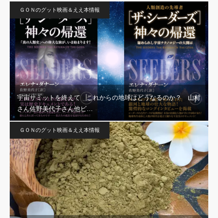
ＧＯＮのグット映画＆ええ本情報
宇宙サミットを終えて これからの地球はどうなるのか？ 山村
さん佐野美代子さん他ビ…
ＧＯＮのグット映画＆ええ本情報