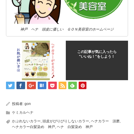
神戸 ヘナ 頭皮に優しい ＧＯＮ美容室のホームページ
この記事が気に入ったら
"いいね！"をしよう！
投稿者:
gon
ケミカルヘナ
かぶれないカラー
,
頭皮がぴりぴりしないカラー
,
ヘナカラー 須磨
,
ヘナカラー白髪染め 神戸
,
ヘナ 白髪染め 神戸