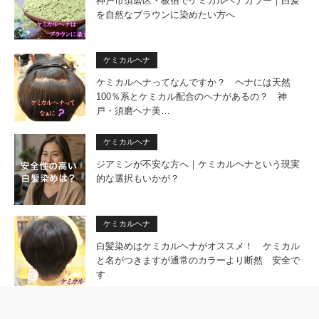
神戸市須磨区・板宿でケミカルヘナカラー｜白髪
を自然なブラウンに染めたい方へ
ケミカルヘナ
ケミカルヘナってなんですか？ ヘナには天然
100％系とケミカル配合のヘナがあるの？ 神
戸・須磨ヘナ美…
ケミカルヘナ
ジアミンが不安な方へ｜ケミカルヘナという現実
的な選択もいかが？
ケミカルヘナ
白髪染めはケミカルヘナがオススメ！ ケミカル
と名がつきますが通常のカラーより断然 安全で
す