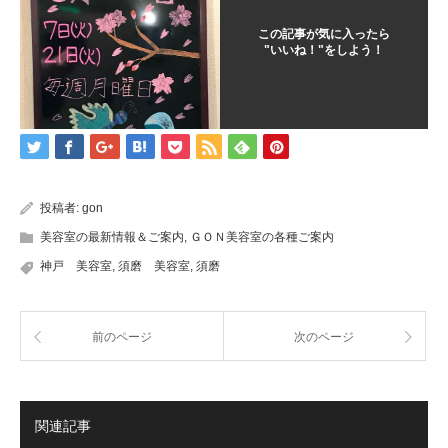
この記事が気に入ったら
"いいね！"をしよう！
投稿者:
gon
美容室の最新情報＆ご案内
,
ＧＯＮ美容室の各種ご案内
神戸 美容室
,
須磨 美容室
,
須磨
前のページ
次のページ
関連記事