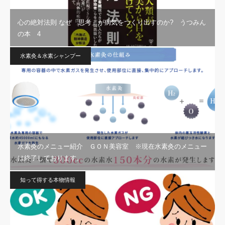
心の絶対法則 なぜ「思考」が病気をつくり出すのか? うつみん
の本 4
水素灸＆水素シャンプー
水素灸のメニュー紹介 ＧＯＮ美容室 ※現在水素灸のメニュー
は終了しております。
知って得する本物情報