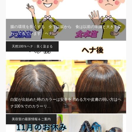
腸の環境を良くする 全ては腸から 食は以前の常識と大きく変
わってきています ヘナ…
天然100％ヘナ：良く染まる
白髪が出始めた時のカラーは安全を求める方や皮膚の弱い方はヘ
ナ100％でのカラーリ…
美容室の最新情報＆ご案内