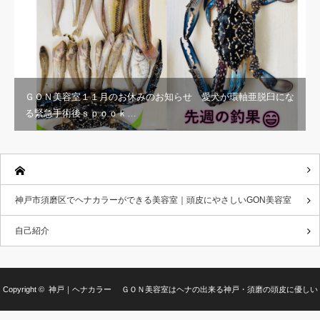
ＧＯＮ美容室１１月のお休みのお知らせ 愛犬が環軸亜脱臼にな
る緊急手術後ｓｐｏｏｋ…
神戸市須磨区でヘナカラーができる美容室｜頭皮にやさしいGON美容室
自己紹介
Copyright ©
神戸｜ヘナカラー ＧＯＮ美容室はヘナの出来る神戸・須磨の頭皮に優しい