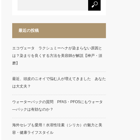
最近の投稿
エコヴェータ ラクシュミーヘナが染まらない原因と
は？染まりを良くする方法を美容師が解説【神戸・須
磨】
最近、頭皮のニオイで悩む人が増えてきました あなた
は大丈夫？
ウォーターパックの質問 PFAS・PFOSにもウォータ
―パックは有効なのか？
海外セレブも愛用！水溶性珪素（シリカ）の魅力と美
容・健康ライフスタイル