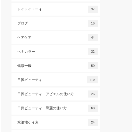
トイトイトーイ
37
ブログ
16
ヘアケア
44
ヘナカラー
32
健康一般
50
日興ビューティ
108
日興ビューティ アビエルの使い方
26
日興ビューティ 黒麗の使い方
60
水溶性ケイ素
24