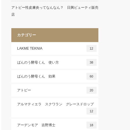
アトピー性皮膚炎ってなんなん？ 日興ビューティ販売
店
カテゴリー
LAKME TEKNIA
12
ばんのう酵母くん 使い方
38
ばんのう酵母くん 効果
60
アトピー
20
アルマティエラ スクワラン グレースドロップ
12
アーデンモア 吉野博士
18