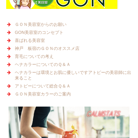
ＧＯＮ美容室からのお願い
GON美容室のコンセプト
喜ばれる美容室
神戸 板宿のＧＯＮのオススメ店
育毛についての考え
ヘナカラーについてのＱ＆Ａ
ヘナカラーは環境とお肌に優しいです
アトピーの美容師に出
来ること
アトピーについて総合Ｑ＆Ａ
ＧＯＮ美容室カラーのご案内