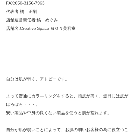
FAX:050-3156-7963
代表者:橘 正剛
店舗運営責任者:橘 めぐみ
店舗名:Creative Space ＧＯＮ美容室
自分は肌が弱く、アトピーです。
よって普通にカラ―リングをすると、頭皮が痛く、翌日には皮が
ぼろぼろ・・・。
安い製品や中身の良くない製品を使うと肌が荒れます。
自分が肌が弱いことによって、お肌の弱いお客様の為に役立つこ