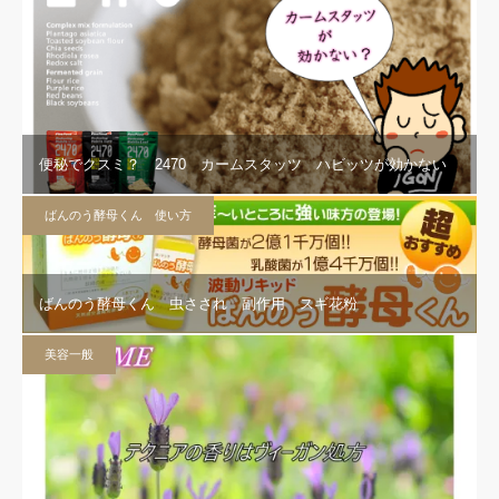
便秘でクスミ？ 2470 カームスタッツ ハビッツが効かない
ばんのう酵母くん 使い方
ばんのう酵母くん 虫さされ 副作用 スギ花粉
美容一般