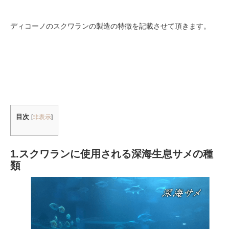
ディコーノのスクワランの製造の特徴を記載させて頂きます。
目次
[
非表示
]
1.スクワランに使用される深海生息サメの種
類