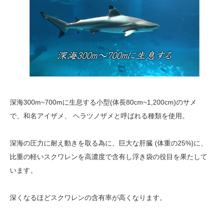
深海300m~700mに生息する小型(体長80cm~1,200cm)のサメ
で、和名アイザメ、 ヘラツノザメと呼ばれる種類を使用。
深海の圧力に耐え動きを取る為に、巨大な肝臓 (体重の25%)に、
比重の軽いスクワレンを高濃度で含有し浮き袋の役目を果たして
います。
深くなるほどスクワレンの含有率が高くなります。