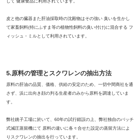
して 健康食品に利用されています。
皮と他の臓器また肝油採取時の沈殿物はその強い 臭いを生かし
て家畜飼料(特にふすま等の植物性飼料の臭い付け)に混合する フ
ィッシュ・ミルとして利用されています。
5.原料の管理とスクワレンの抽出方法
原料の肝油の品質、価格、供給の安定のため、一切中間商社を通
さず、浜に出向き顔の判る生産者のみから原料を調達していま
す。
弊社銚子工場に於いて、60年の試行錯誤の上、弊社独自のバッチ
式減圧蒸留機にて 原料の違いに各々合せた設定の蒸留方法によ
りスクワレンの抽出を行っています。