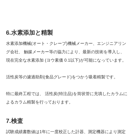
6.水素添加と精製
水素添加機械(オート・クレーブ)機械メーカー、エンジニアリン
グ会社、 触媒メーカー等の協力により、最新の技術を導入し、
現在完全な水素添加 (ヨウ素価 0.1以下)が可能になっています。
活性炭等の濾過助剤(食品グレード)をつかう吸着精製です。
特に最終工程では、 活性炭(特注品)を筒状管に充填したカラムに
よるカラム精製を行っております。
7.検査
試験成績書数値は1年に一度校正した計器、測定機器により測定