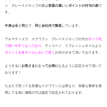
ン グレースドロップの差は
容器の違い
と
ポイントの付与の差
で
す。
中身は全く同じ
で、
同じ会社内で製造
しています。
アルマティエラ スクワラン グレースドロップの方が
ポンプ式
で使いやすくなっており
、ディコーノ リフレッシュオイルより
ポイントを各モールにおいて高く
お付けさせて頂いております。
ようするに
お客さまにとってお得に
なるように設定させて頂いて
おります！
ちまたで売ってる安価なスクワランとは異なり、高級な素材を使
用してる為に価格の方は協定で設定されております。