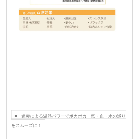
■ 遠赤による温熱パワーでポカポカ 気・血・水の巡り
をスムーズに！