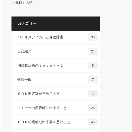
い食材」の話
カテゴリー
バイオメディカルと発達障害
30
自己紹介
24
周波数治療のｓｐｏｏｋｙ２
8
健康一般
7
ＧＯＮ美容室が初めての方
12
アトピーの美容師に出来ること
26
ＧＯＮの素敵な出来事＆悪いこと
45