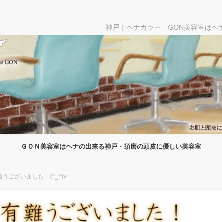
神戸｜ヘナカラー GON美容室はヘ
ＧＯＮ美容室はヘナの出来る神戸・須磨の頭皮に優しい美容室
うございました (^_^)v