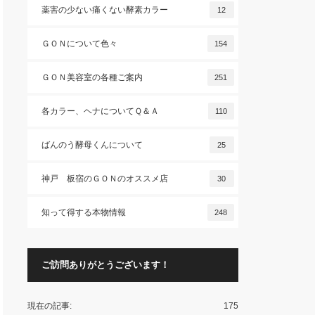
薬害の少ない痛くない酵素カラー
12
ＧＯＮについて色々
154
ＧＯＮ美容室の各種ご案内
251
各カラー、ヘナについてＱ＆Ａ
110
ばんのう酵母くんについて
25
神戸 板宿のＧＯＮのオススメ店
30
知って得する本物情報
248
ご訪問ありがとうございます！
現在の記事:
175