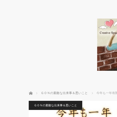
ホーム
ＧＯＮの素敵な出来事＆悪いこと
今年も一年有難
ＧＯＮの素敵な出来事＆悪いこと