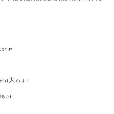
ださいね。
大
能性は
ですよ！
掃除です！