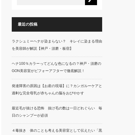
最近の投稿
ラクシュミーヘナが染まらない？ キレイに染まる理由
を美容師が解説【神戸・須磨・板宿】
ヘナ100％カラーってどんな色になるの？神戸・須磨の
GON美容室がビフォーアフターで徹底解説！
発達障害の原因は【お産の現場】に？カンガルーケアと
過剰な完全母乳が赤ちゃんの脳をおびやかす
最近毛が抜ける恐怖 抜け毛の数は一日どれぐらい 毎
日のシャンプーが必須
４毒抜き 体のことも考える美容室として伝えたい「黒