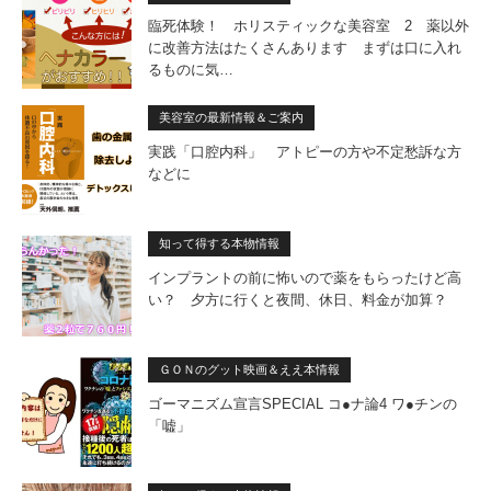
臨死体験！ ホリスティックな美容室 2 薬以外
に改善方法はたくさんあります まずは口に入れ
るものに気…
美容室の最新情報＆ご案内
実践「口腔内科」 アトピーの方や不定愁訴な方
などに
知って得する本物情報
インプラントの前に怖いので薬をもらったけど高
い？ 夕方に行くと夜間、休日、料金が加算？
ＧＯＮのグット映画＆ええ本情報
ゴーマニズム宣言SPECIAL コ●ナ論4 ワ●チンの
「嘘」