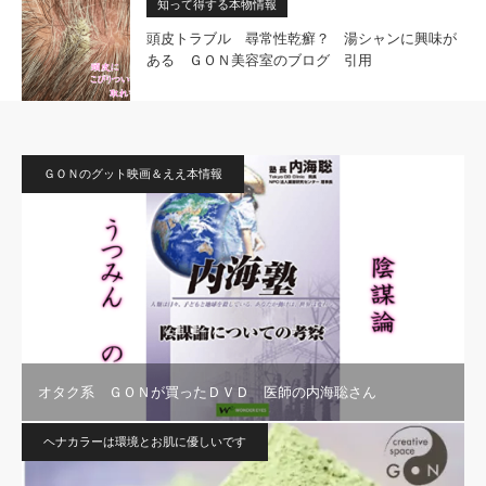
知って得する本物情報
頭皮トラブル 尋常性乾癬？ 湯シャンに興味が
ある ＧＯＮ美容室のブログ 引用
ＧＯＮのグット映画＆ええ本情報
オタク系 ＧＯＮが買ったＤＶＤ 医師の内海聡さん
ヘナカラーは環境とお肌に優しいです