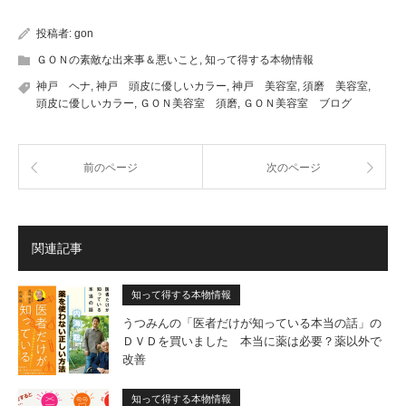
投稿者:
gon
ＧＯＮの素敵な出来事＆悪いこと
,
知って得する本物情報
神戸 ヘナ
,
神戸 頭皮に優しいカラー
,
神戸 美容室
,
須磨 美容室
,
頭皮に優しいカラー
,
ＧＯＮ美容室 須磨
,
ＧＯＮ美容室 ブログ
前のページ
次のページ
関連記事
知って得する本物情報
うつみんの「医者だけが知っている本当の話」の
ＤＶＤを買いました 本当に薬は必要？薬以外で
改善
知って得する本物情報