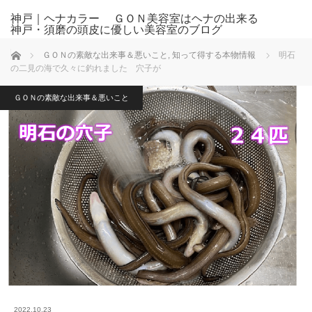
神戸｜ヘナカラー ＧＯＮ美容室はヘナの出来る
神戸・須磨の頭皮に優しい美容室のブログ
ホーム
ＧＯＮの素敵な出来事＆悪いこと
,
知って得する本物情報
明石
の二見の海で久々に釣れました 穴子が
ＧＯＮの素敵な出来事＆悪いこと
2022.10.23