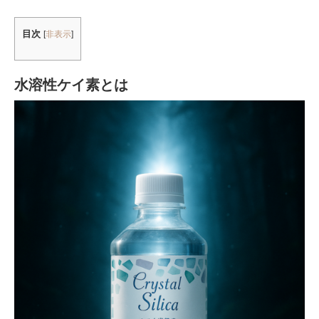
目次
[
非表示
]
水溶性ケイ素とは