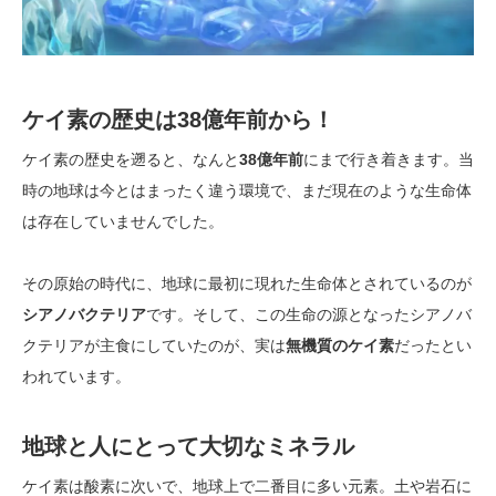
ケイ素の歴史は38億年前から！
ケイ素の歴史を遡ると、なんと
38億年前
にまで行き着きます。当
時の地球は今とはまったく違う環境で、まだ現在のような生命体
は存在していませんでした。
その原始の時代に、地球に最初に現れた生命体とされているのが
シアノバクテリア
です。そして、この生命の源となったシアノバ
クテリアが主食にしていたのが、実は
無機質のケイ素
だったとい
われています。
地球と人にとって大切なミネラル
ケイ素は酸素に次いで、地球上で二番目に多い元素。土や岩石に