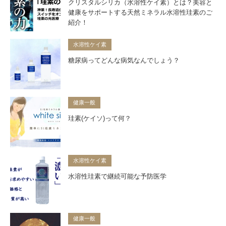
クリスタルシリカ（水溶性ケイ素）とは？美容と
健康をサポートする天然ミネラル水溶性珪素のご
紹介！
水溶性ケイ素
糖尿病ってどんな病気なんでしょう？
健康一般
珪素(ケイソ)って何？
水溶性ケイ素
水溶性珪素で継続可能な予防医学
健康一般