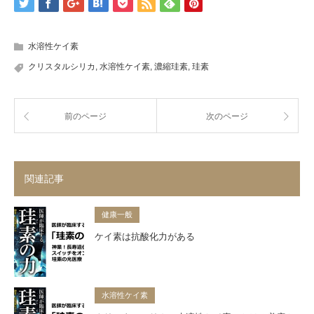
水溶性ケイ素
クリスタルシリカ
,
水溶性ケイ素
,
濃縮珪素
,
珪素
前のページ
次のページ
関連記事
健康一般
ケイ素は抗酸化力がある
水溶性ケイ素