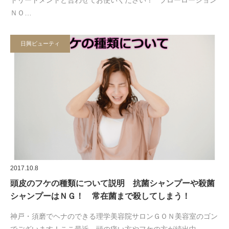
ＮＯ…
日興ビューティ
2017.10.8
頭皮のフケの種類について説明 抗菌シャンプーや殺菌
シャンプーはＮＧ！ 常在菌まで殺してしまう！
神戸・須磨でヘナのできる理学美容院サロンＧＯＮ美容室のゴン
でございます！ここ最近、頭の痒い方やフケの方が続出中