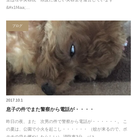
&#x1f4aa;…
ブログ
2017.10.1
息子の件でまた警察から電話が・・・・
昨日の夜、また 次男の件で警察から電話が・・・・・・。 こ
の夏は、公園で小火を起こし・・・・・・ （蚊が来るので、ポ
テチの袋を燃やしたらしい） 消防車3台 パト…