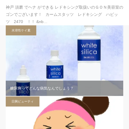
神戸 須磨 でヘナ ができる レドキシング取扱いのＧＯＮ美容室の
ゴンでございます！ カームスタッツ レドキシング ハビッ
ツ 2470 ！！ &nb…
水溶性ケイ素
糖尿病ってどんな病気なんでしょう？
日興ビューティ