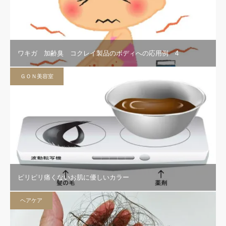
ワキガ 加齢臭 コクレイ製品のボディへの応用例 4
ＧＯＮ美容室
ピリピリ痛くないお肌に優しいカラー
ヘアケア