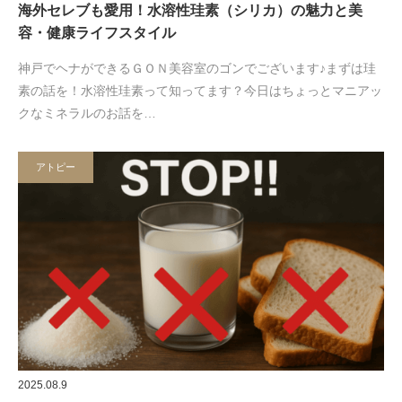
海外セレブも愛用！水溶性珪素（シリカ）の魅力と美
容・健康ライフスタイル
神戸でヘナができるＧＯＮ美容室のゴンでございます♪まずは珪
素の話を！水溶性珪素って知ってます？今日はちょっとマニアッ
クなミネラルのお話を…
アトピー
2025.08.9