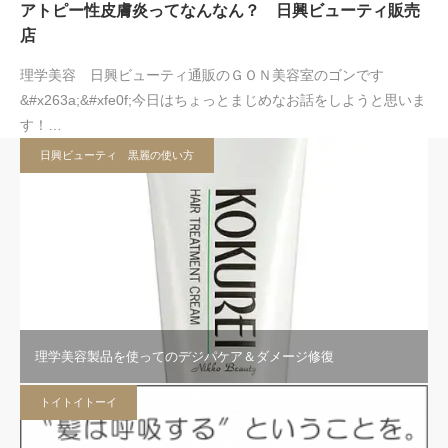
アトピー性皮膚炎ってなんなん？ 日興ビューティ販売
店
理学美容 日興ビューティ通販のＧＯＮ美容室のゴンです
&#x263a;&#xfe0f;今日はちょっとまじめなお話をしようと思いま
す！…
日興ビューティ 黒麗の使い方
理学美容製品を使ってのデジパケア＆ダメージ修復
トイトイトーイ