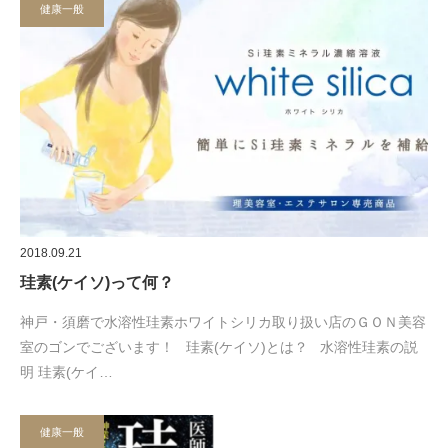
健康一般
2018.09.21
珪素(ケイソ)って何？
神戸・須磨で水溶性珪素ホワイトシリカ取り扱い店のＧＯＮ美容
室のゴンでございます！ 珪素(ケイソ)とは？ 水溶性珪素の説
明 珪素(ケイ…
健康一般