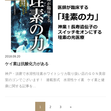
2018.09.20
ケイ素は抗酸化力がある
神戸・須磨で水溶性珪素ホワイトシリカ取り扱い店のＧＯＮ美容
室のゴンでございます！ 連載形式 水溶性ケイ素 ケイ素と健
康に関する記事を…
1
2
3
»