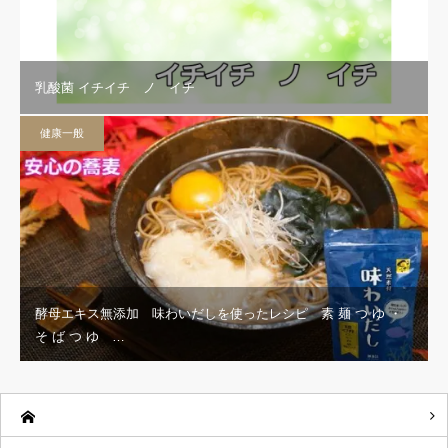
乳酸菌 イチイチ ノ イチ
健康一般
酵母エキス無添加 味わいだしを使ったレシピ 素 麺 つ ゆ ・
そ ば つ ゆ …