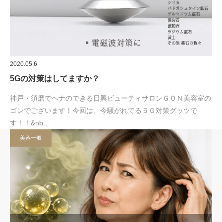
2020.05.6
5Gの対策はしてますか？
神戸・須磨でヘナのできる日興ビューティサロンＧＯＮ美容室の
ゴンでございます！今回は、今騒がれてる５Ｇ対策グッツで
す！！&nb…
美容一般